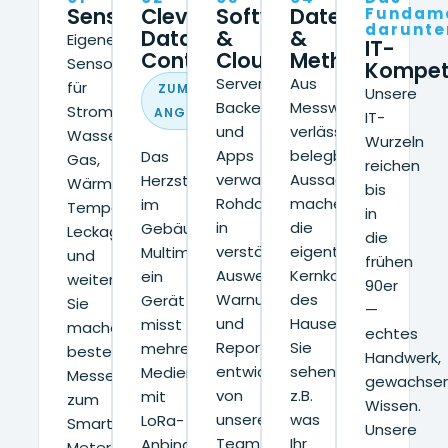
Sensorik
Clever
Software
Daten
Fundam
darunte
Data
&
&
Eigene
IT-
Controller
Cloud
Methode
Sensoren
Kompet
Server,
Aus
für
ZUM PATENT
Unsere
Backend
Messwerten
Strom,
ANGEMELDET
IT-
und
verlässliche,
Wasser,
Wurzeln
Apps
belegbare
Das
Gas,
reichen
verwandeln
Aussagen
Herzstück
Wärme,
bis
Rohdaten
machen,
im
Temperatur,
in
in
die
Gebäude:
Leckage
die
verständliche
eigentliche
Multimetering,
und
frühen
Auswertungen,
Kernkompetenz
ein
weitere.
90er
Warnungen
des
Gerät
Sie
—
und
Hauses.
misst
machen
echtes
Reports,
Sie
mehrere
bestehende
Handwerk,
entwickelt
sehen,
Medien,
Messeinrichtungen
gewachse
von
z.B.
mit
zum
Wissen.
unserem
was
LoRa-
Smart
Unsere
Team,
Ihr
Anbindung,
Meter