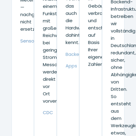
Backend-
das
Gebäude
einem
—
Infrastruktu
auch
verbraucht,
Funkstandard
nachgerüstet,
betreiben
die
und
mit
nicht
wir
Hardware
entscheiden
großer
ersetzt.
vollständig
dahinter
auf
Reichweite
in
Sensoren
kennt.
Basis
bei
Deutschlan
Ihrer
geringem
redundant,
Backend
eigenen
Stromverbrauch.
sicher,
Zahlen.
Messdaten
Apps
ohne
werden
Abhängigke
direkt
von
vor
Dritten.
Ort
So
vorverarbeitet.
entsteht
aus
CDC
dem
Werkzeugk
etwas,