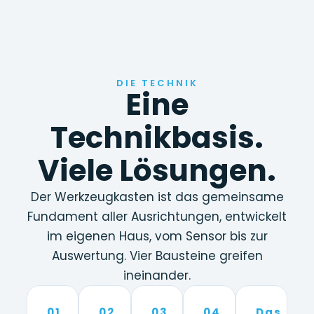
DIE TECHNIK
Eine
Technikbasis.
Viele Lösungen.
Der Werkzeugkasten ist das gemeinsame
Fundament aller Ausrichtungen, entwickelt
im eigenen Haus, vom Sensor bis zur
Auswertung. Vier Bausteine greifen
ineinander.
01
02
03
04
Das