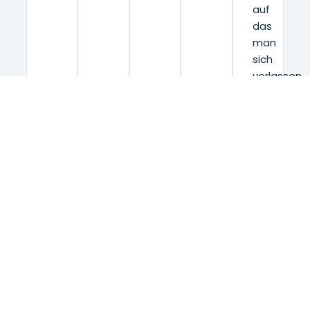
auf
das
man
sich
verlassen
kann.
DIE AUSRICHTUNGEN